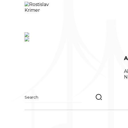
A
A
N
Найти: