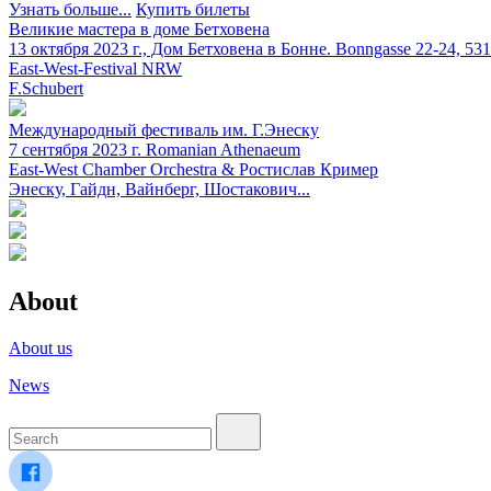
Узнать больше...
Купить билеты
Великие мастера в доме Бетховена
13 октября 2023 г., Дом Бетховена в Бонне.
Bonngasse 22-24, 53
East-West-Festival NRW
F.Schubert
Международный фестиваль им. Г.Энеску
7 сентября 2023 г.
Romanian Athenaeum
East-West Chamber Orchestra & Ростислав Кример
Энеску, Гайдн, Вайнберг, Шостакович...
About
About us
News
Найти: